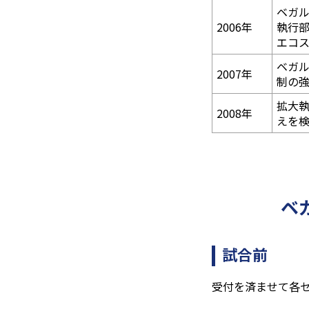
ベガ
2006年
執行
エコ
ベガ
2007年
制の
拡大
2008年
えを
ベ
試合前
受付を済ませて各