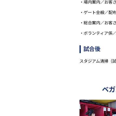
・場内案内／お客
・ゲート全般／配
・総合案内／お客
・ボランティア係
試合後
スタジアム清掃（
ベガ