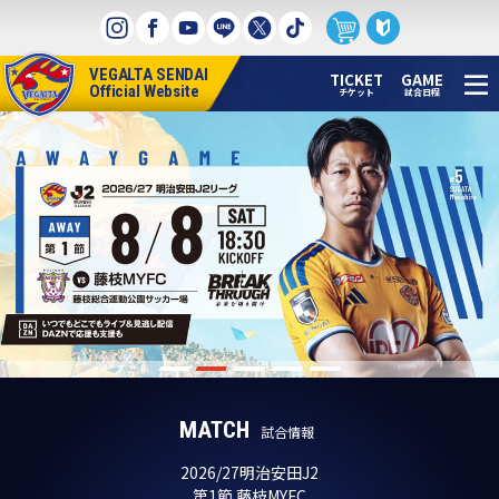
本
文
へ
VEGALTA SENDAI
ス
TICKET
GAME
Official Website
チケット
試合日程
キ
ッ
プ
MATCH
試合情報
2026/27明治安田J2
第1節 藤枝MYFC