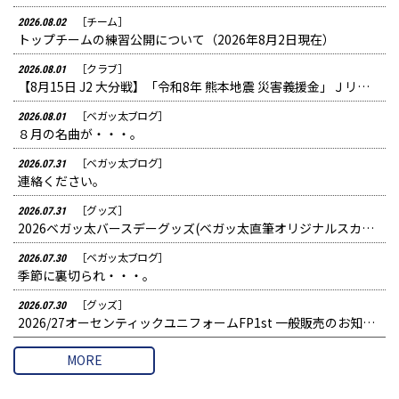
［チーム］
2026.08.02
トップチームの練習公開について（2026年8月2日現在）
［クラブ］
2026.08.01
【8月15日 J2 大分戦】「令和8年 熊本地震 災害義援金」Ｊリーグ TEAM AS ONE 募金活動実施のお知らせ
［ベガッ太ブログ］
2026.08.01
８月の名曲が・・・。
［ベガッ太ブログ］
2026.07.31
連絡ください。
［グッズ］
2026.07.31
2026ベガッ太バースデーグッズ(ベガッ太直筆オリジナルスカジャン) お渡し日のお知らせ
［ベガッ太ブログ］
2026.07.30
季節に裏切られ・・・。
［グッズ］
2026.07.30
2026/27オーセンティックユニフォームFP1st 一般販売のお知らせ
MORE