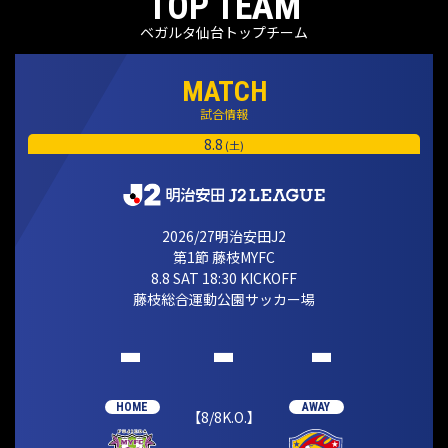
TOP TEAM
ベガルタ仙台トップチーム
MATCH
試合情報
8.8
(土)
2026/27明治安田J2
第1節 藤枝MYFC
8.8 SAT 18:30 KICKOFF
藤枝総合運動公園サッカー場
-
-
-
HOME
AWAY
【8/8K.O.】