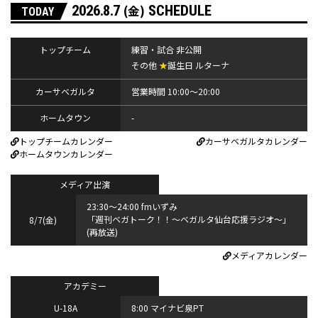
2026.8.7
(金)
SCHEDULE
TODAY
トップチーム
練習・試合 非公開
その他
★
誕生日 ルターナ
カーサベガルタ
営業時間 10:00～20:00
ホームタウン
-
トップチームカレンダー
カーサベガルタカレンダー
ホームタウンカレンダー
メディア出演
23:30～24:00 fmいずみ
「週刊ベガトーク！！～ベガルタ仙台応援ラジオ～」
8/7(金)
(再放送)
メディアカレンダー
アカデミー
U-18A
8:00 マイナビ泉PT