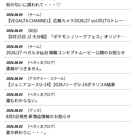
街の匂いに誘われて・・・♡
［チーム］
2026.08.05
【VEGALTA CHANNEL】広報カメラ2026/27 vol.05(TGトレーニング:開幕へ向けてラストスパート！7月終わりの最終調整)を公開しました。
［試合］
2026.08.05
【8月15日 J2 大分戦】「ポケモンＪリーグフェス」オリジナルグッズ販売詳細のお知らせ
［チーム］
2026.08.05
2026/27 ベガルタ仙台 開幕コンセプトムービー公開のお知らせ
［ベガッ太ブログ］
2026.08.04
連絡がつきません。
［アカデミー・スクール］
2026.08.04
【ジュニアユースU-14】2026JリーグU-14ポラリスA結果
［ベガッ太ブログ］
2026.08.03
誰もわからない。
［グッズ］
2026.08.03
8月5日発売 新商品情報のお知らせ
［ベガッ太ブログ］
2026.08.02
夏の終わりに・・・。