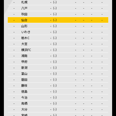
J2リーグ 順位表
-
札幌
-（-）
-
-
-
-
-
八戸
-（-）
-
-
-
-
-
秋田
-（-）
-
-
-
-
-
仙台
-（-）
-
-
-
-
-
山形
-（-）
-
-
-
-
-
いわき
-（-）
-
-
-
-
-
栃木C
-（-）
-
-
-
-
-
大宮
-（-）
-
-
-
-
-
横浜FC
-（-）
-
-
-
-
-
湘南
-（-）
-
-
-
-
-
甲府
-（-）
-
-
-
-
-
新潟
-（-）
-
-
-
-
-
富山
-（-）
-
-
-
-
-
磐田
-（-）
-
-
-
-
-
藤枝
-（-）
-
-
-
-
-
徳島
-（-）
-
-
-
-
-
今治
-（-）
-
-
-
-
-
鳥栖
-（-）
-
-
-
-
-
大分
-（-）
-
-
-
-
-
宮崎
-（-）
-
-
-
-