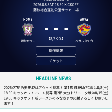
2026.8.8 SAT
18:30
KICKOFF
藤枝総合運動公園サッカー場
HOME
AWAY
-
-
-
【8/8K.O.】
藤枝MYFC
ベガルタ仙台
開催情報
チケット
HEADLINE NEWS
2026/27明治安田J2はアウェイ開幕！ 第1節 藤枝MYFC戦は8/8(土)
18:30 キックオフ！ ホーム開幕 第2節 大分トリニータ戦は8/15(土)
19:00 キックオフ！ 新シーズンのみなさまの応援よろしくお願いし
ます！