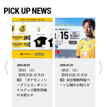
PICK UP NEWS
2026.08.05
2026.07.29
202
［試合］
［J2］
［試合］
［J2］
［
【8月15日 J2 大分
【8月15日 J2 大分
＜
戦】「ポケモンＪリ
戦】試合情報特設ペ
1
ーグフェス」オリジ
ージ公開のお知らせ
ケ
ナルグッズ販売詳細
ス
のお知らせ
者
B
コ