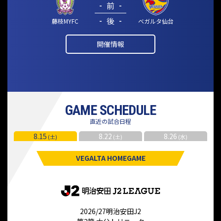
-
前
-
-
後
-
藤枝MYFC
ベガルタ仙台
開催情報
GAME SCHEDULE
直近の試合日程
8.15
8.22
8.26
(土)
(土)
(水)
VEGALTA HOMEGAME
2026/27明治安田J2