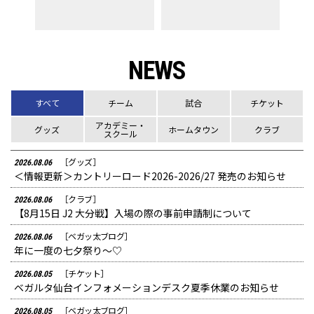
ン
NEWS
すべて
チーム
試合
チケット
アカデミー・
グッズ
ホームタウン
クラブ
スクール
［グッズ］
2026.08.06
＜情報更新＞カントリーロード2026-2026/27 発売のお知らせ
［クラブ］
2026.08.06
【8月15日 J2 大分戦】入場の際の事前申請制について
［ベガッ太ブログ］
2026.08.06
年に一度の七夕祭り～♡
［チケット］
2026.08.05
ベガルタ仙台インフォメーションデスク夏季休業のお知らせ
［ベガッ太ブログ］
2026.08.05