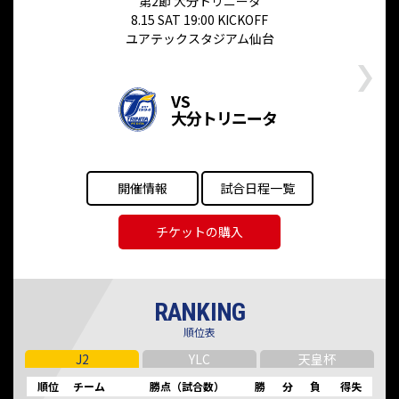
第2節 大分トリニータ
8.15 SAT 19:00 KICKOFF
ユアテックスタジアム仙台
VS
大分トリニータ
開催情報
試合日程一覧
チケットの購入
RANKING
順位表
J2
YLC
天皇杯
順位
チーム
勝点（試合数）
勝
分
負
得失